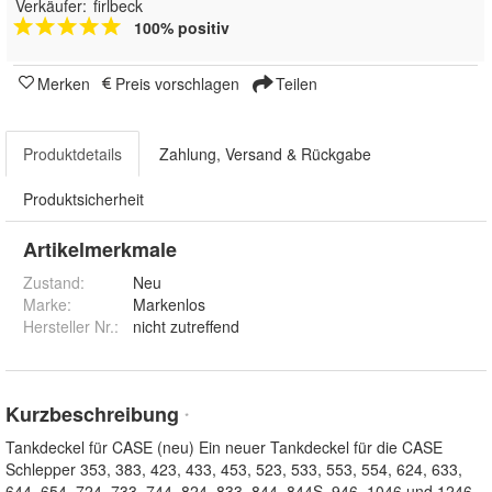
Verkäufer:
firlbeck
100% positiv
Merken
Preis vorschlagen
Teilen
Produktdetails
Zahlung, Versand & Rückgabe
Produktsicherheit
Artikelmerkmale
Zustand:
Neu
Marke:
Markenlos
Hersteller Nr.:
nicht zutreffend
Kurzbeschreibung
*
Tankdeckel für CASE (neu) Ein neuer Tankdeckel für die CASE
Schlepper 353, 383, 423, 433, 453, 523, 533, 553, 554, 624, 633,
644, 654, 724, 733, 744, 824, 833, 844, 844S, 946, 1046 und 1246 .