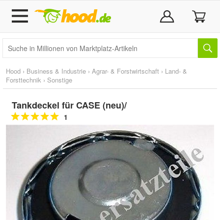
Hood
›
Business & Industrie
›
Agrar- & Forstwirtschaft
›
Land- &
Forsttechnik
›
Sonstige
Tankdeckel für CASE (neu)/
1