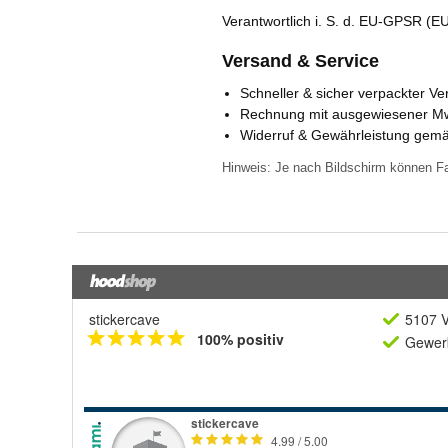
stickercave
5107 V
100% positiv
Gewerb