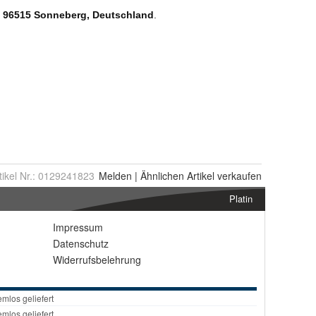
tikel Nr.:
0129241823
Melden
|
Ähnlichen
Artikel verkaufen
Platin
Impressum
Datenschutz
Widerrufsbelehrung