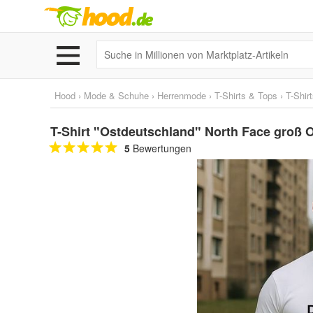
Hood
›
Mode & Schuhe
›
Herrenmode
›
T-Shirts & Tops
›
T-Shir
T-Shirt "Ostdeutschland" North Face groß 
5
Bewertungen