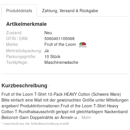
Produktdetails
Zahlung, Versand & Rückgabe
Artikelmerkmale
Zustand:
Neu
GTIN / EAN:
5060401105068
Marke:
Fruit of the Loom
Mehrstückpackung
:
Ja
Packungsgröße
:
10 Stück
Textilpflege
:
Maschinenwäsche
Kurzbeschreibung
*
Fruit of the Loom T-Shirt 10-Pack HEAVY Cotton (Schwere Ware)
Bitte einfach eine Mail mit der gewünschten Größe unter Mitteilungen
angeben! Produktinformationen Fruit of the Loom T-Shirt Heavy
Cotton T Rundhalsausschnitt gerippt mit gleichfarbigem Nackenband
Belcoro® Garn Doppelnähte an Ärmeln u
... Mehr
* maschinell aus der Artikelbeschreibung erstellt