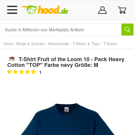
Hood
›
Mode & Schuhe
›
Herrenmode
›
T-Shirts & Tops
›
T-Shirts
T-Shirt Fruit of the Loom 10 - Pack Heavy
Cotton "TOP" Farbe navy Größe: M
1