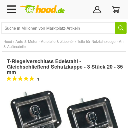
Hood
›
Auto & Motor
›
Autoteile & Zubehör
›
Teile für Nutzfahrzeuge
›
An-
& Aufbauteile
T-Riegelverschluss Edelstahl -
Gleichschließend Schutzkappe - 3 Stück 20 - 35
mm
1