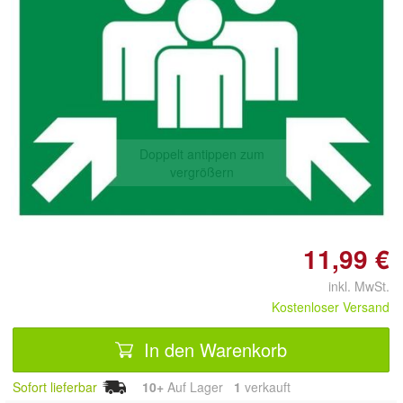
Doppelt antippen zum
vergrößern
11,99 €
inkl. MwSt.
Kostenloser Versand
In den Warenkorb
Sofort lieferbar
10+
Auf Lager
1
 verkauft