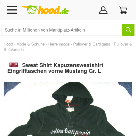
Hood
›
Mode & Schuhe
›
Herrenmode
›
Pullover & Cardigans
›
Pullover &
Strickmode
Sweat Shirt Kapuzensweatshirt
Eingrifftaschen vorne Mustang Gr. L