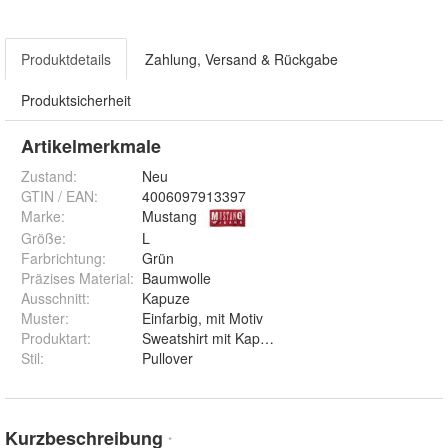
Produktdetails
Zahlung, Versand & Rückgabe
Produktsicherheit
Artikelmerkmale
Zustand:
Neu
GTIN / EAN:
4006097913397
Marke:
Mustang
Größe
:
L
Farbrichtung
:
Grün
Präzises Material
:
Baumwolle
Ausschnitt
:
Kapuze
Muster
:
Einfarbig, mit Motiv
Produktart
:
Sweatshirt mit Kapuze und zwei Eingrifftaschen 
Stil
:
Pullover
Kurzbeschreibung
*