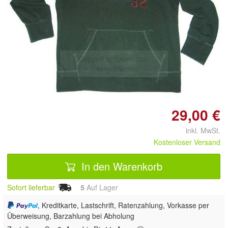
Doppelt antippen zum
vergrößern
29,00 €
inkl. MwSt.
Kostenloser Versand
In den Warenkorb
Sofort lieferbar
5
Auf Lager
, Kreditkarte, Lastschrift, Ratenzahlung, Vorkasse per
Überweisung, Barzahlung bei Abholung