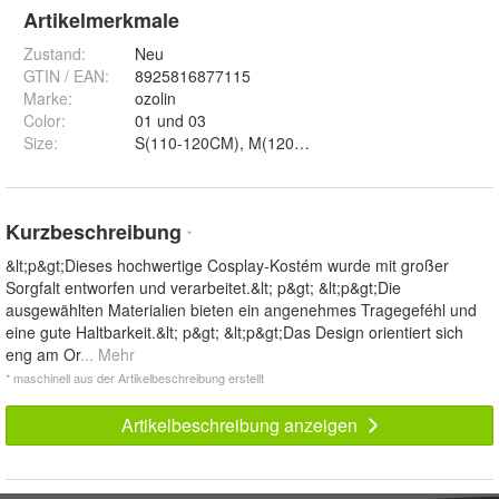
Artikelmerkmale
Zustand:
Neu
GTIN / EAN:
8925816877115
Marke:
ozolin
Color
:
01 und 03
Size
:
S(110-120CM), M(120-130CM) und L(130-140CM)
Kurzbeschreibung
*
&lt;p&gt;Dieses hochwertige Cosplay-Kostém wurde mit großer
Sorgfalt entworfen und verarbeitet.&lt; p&gt; &lt;p&gt;Die
ausgewählten Materialien bieten ein angenehmes Tragegeféhl und
eine gute Haltbarkeit.&lt; p&gt; &lt;p&gt;Das Design orientiert sich
eng am Or
... Mehr
* maschinell aus der Artikelbeschreibung erstellt
Artikelbeschreibung anzeigen