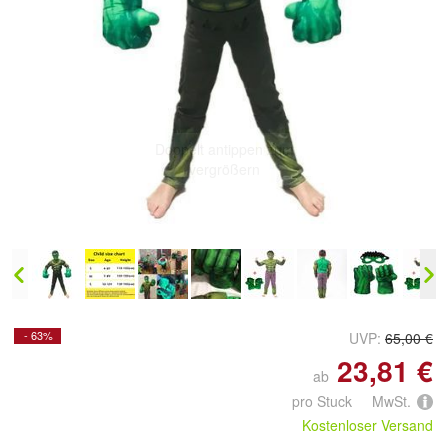
Doppelt antippen zum
vergrößern
- 63%
UVP:
65,00 €
23,81 €
ab
pro Stuck MwSt.
Kostenloser Versand