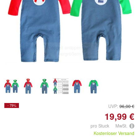
Doppelt antippen zum
vergrößern
- 79%
UVP:
96,00 €
19,99 €
pro Stuck MwSt.
Kostenloser Versand