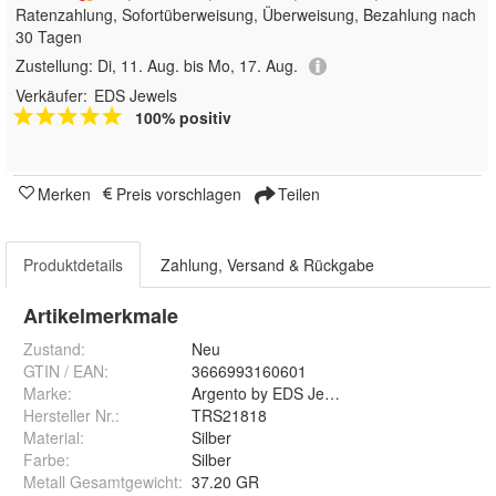
Ratenzahlung, Sofortüberweisung, Überweisung, Bezahlung nach
30 Tagen
Zustellung:
Di, 11. Aug. bis Mo, 17. Aug.
Verkäufer:
EDS Jewels
100% positiv
Merken
Preis vorschlagen
Teilen
Produktdetails
Zahlung, Versand & Rückgabe
Artikelmerkmale
Zustand:
Neu
GTIN / EAN:
3666993160601
Marke:
Argento by EDS Jewels
Hersteller Nr.:
TRS21818
Material
:
Silber
Farbe
:
Silber
Metall Gesamtgewicht
:
37.20 GR