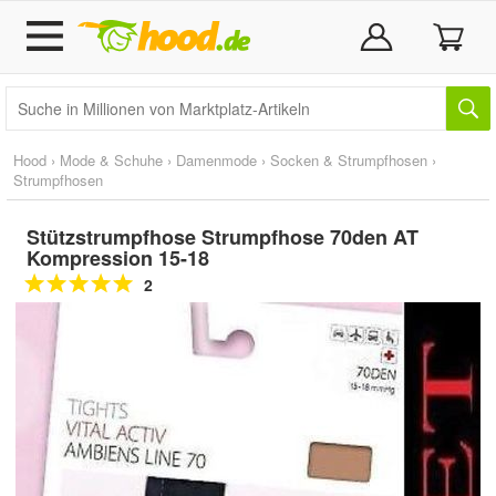
Hood
›
Mode & Schuhe
›
Damenmode
›
Socken & Strumpfhosen
›
Strumpfhosen
Stützstrumpfhose Strumpfhose 70den AT
Kompression 15-18
2