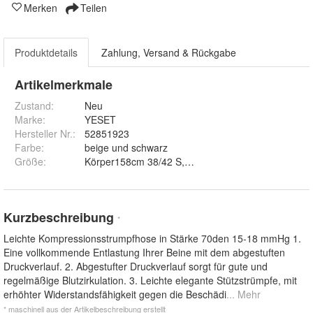
Merken
Teilen
Produktdetails
Zahlung, Versand & Rückgabe
Artikelmerkmale
Zustand:
Neu
Marke:
YESET
Hersteller Nr.:
52851923
Farbe
:
beige und schwarz
Größe
:
Kurzbeschreibung
*
Leichte Kompressionsstrumpfhose in Stärke 70den 15-18 mmHg 1.
Eine vollkommende Entlastung Ihrer Beine mit dem abgestuften
Druckverlauf. 2. Abgestufter Druckverlauf sorgt für gute und
regelmäßige Blutzirkulation. 3. Leichte elegante Stützstrümpfe, mit
erhöhter Widerstandsfähigkeit gegen die Beschädi
... Mehr
* maschinell aus der Artikelbeschreibung erstellt