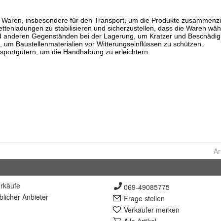
Ar
rkäufe
069-49085775
lich
er Anbieter
Frage stellen
Verkäufer merken