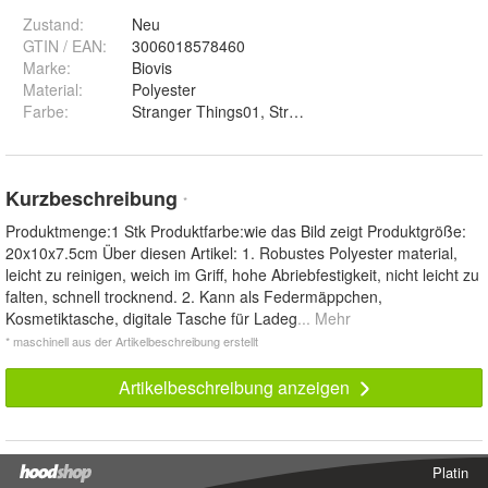
Zustand:
Neu
GTIN / EAN:
3006018578460
Marke:
Biovis
Material
:
Polyester
Farbe
:
Stranger Things01, Stranger Things02, Stranger T
Kurzbeschreibung
*
Produktmenge:1 Stk Produktfarbe:wie das Bild zeigt Produktgröße:
20x10x7.5cm Über diesen Artikel: 1. Robustes Polyester material,
leicht zu reinigen, weich im Griff, hohe Abriebfestigkeit, nicht leicht zu
falten, schnell trocknend. 2. Kann als Federmäppchen,
Kosmetiktasche, digitale Tasche für Ladeg
... Mehr
* maschinell aus der Artikelbeschreibung erstellt
Artikelbeschreibung anzeigen
Platin