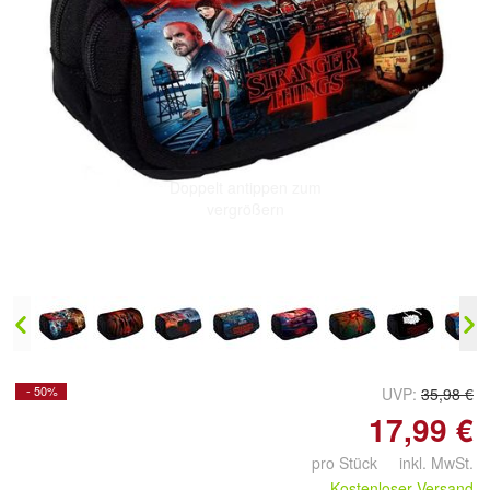
Doppelt antippen zum
vergrößern
- 50%
UVP:
35,98 €
17,99 €
pro Stück inkl. MwSt.
Kostenloser Versand