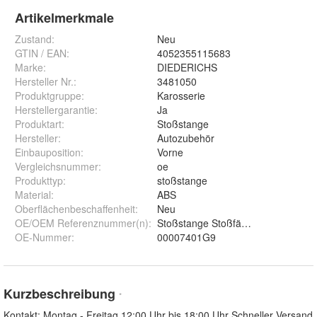
Artikelmerkmale
Zustand:
Neu
GTIN / EAN:
4052355115683
Marke:
DIEDERICHS
Hersteller Nr.:
3481050
Produktgruppe
:
Karosserie
Herstellergarantie
:
Ja
Produktart
:
Stoßstange
Hersteller
:
Autozubehör
Einbauposition
:
Vorne
Vergleichsnummer
:
oe
Produkttyp
:
stoßstange
Material
:
ABS
Oberflächenbeschaffenheit
:
Neu
OE/OEM Referenznummer(n)
:
Stoßstange Stoßfänger
OE-Nummer
:
00007401G9
Kurzbeschreibung
*
Kontakt: Montag - Freitag 12:00 Uhr bis 18:00 Uhr Schneller Versand