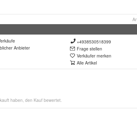
Ar
erkäufe
+4938530518399
lich
er Anbieter
Frage stellen
Verkäufer merken
Alle Artikel
kauft haben, den Kauf bewertet.