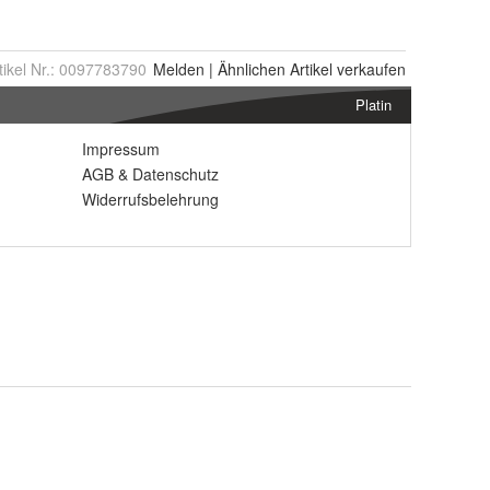
tikel Nr.:
0097783790
Melden
|
Ähnlichen
Artikel verkaufen
Platin
Impressum
AGB
&
Datenschutz
Widerrufsbelehrung