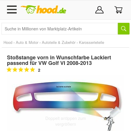
Hood
›
Auto & Motor
›
Autoteile & Zubehör
›
Karosserieteile
Stoßstange vorn in Wunschfarbe Lackiert
passend für VW Golf VI 2008-2013
2
Doppelt antippen zum
vergrößern