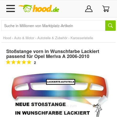
Hood
›
Auto & Motor
›
Autoteile & Zubehör
›
Karosserieteile
Stoßstange vorn in Wunschfarbe Lackiert
passend für Opel Meriva A 2006-2010
2
Doppelt antippen zum
vergrößern