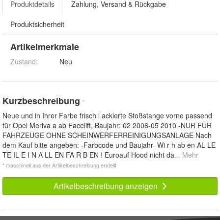
Produktdetails
Zahlung, Versand & Rückgabe
Produktsicherheit
Artikelmerkmale
Zustand:
Neu
Kurzbeschreibung
*
Neue und in Ihrer Farbe frisch l ackierte Stoßstange vorne passend
für Opel Meriva a ab Facelift, Baujahr: 02 2006-05 2010 -NUR FÜR
FAHRZEUGE OHNE SCHEINWERFERREINIGUNGSANLAGE Nach
dem Kauf bitte angeben: -Farbcode und Baujahr- Wi r h ab en AL LE
TE IL E I N A LL EN FA R B EN ! Euroauf Hood nicht da
... Mehr
* maschinell aus der Artikelbeschreibung erstellt
Artikelbeschreibung anzeigen