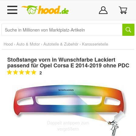
Hood
›
Auto & Motor
›
Autoteile & Zubehör
›
Karosserieteile
Stoßstange vorn in Wunschfarbe Lackiert
passend für Opel Corsa E 2014-2019 ohne PDC
2
Doppelt antippen zum
vergrößern