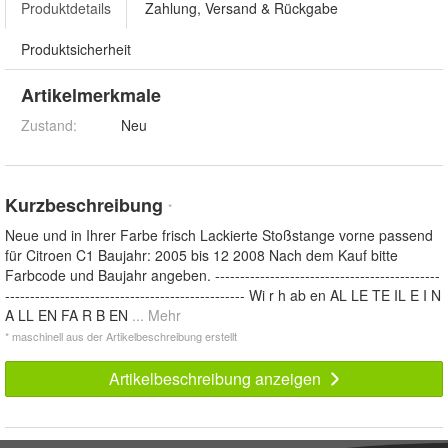
Produktdetails
Zahlung, Versand & Rückgabe
Produktsicherheit
Artikelmerkmale
Zustand:
Neu
Kurzbeschreibung
*
Neue und in Ihrer Farbe frisch Lackierte Stoßstange vorne passend
für Citroen C1 Baujahr: 2005 bis 12 2008 Nach dem Kauf bitte
Farbcode und Baujahr angeben. ---------------------------------------------
------------------------------------------------ Wi r h ab en AL LE TE IL E I N
A LL EN FA R B EN
... Mehr
* maschinell aus der Artikelbeschreibung erstellt
Artikelbeschreibung anzeigen