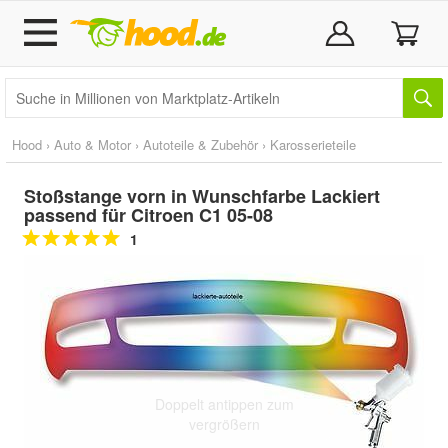
Hood
›
Auto & Motor
›
Autoteile & Zubehör
›
Karosserieteile
Stoßstange vorn in Wunschfarbe Lackiert
passend für Citroen C1 05-08
1
Doppelt antippen zum
vergrößern