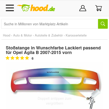
Hood
›
Auto & Motor
›
Autoteile & Zubehör
›
Karosserieteile
Stoßstange in Wunschfarbe Lackiert passend
für Opel Agila B 2007-2015 vorn
6
Doppelt antippen zum
vergrößern