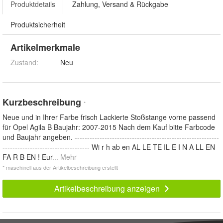
Produktdetails
Zahlung, Versand & Rückgabe
Produktsicherheit
Artikelmerkmale
Zustand:
Neu
Kurzbeschreibung
*
Neue und in Ihrer Farbe frisch Lackierte Stoßstange vorne passend
für Opel Agila B Baujahr: 2007-2015 Nach dem Kauf bitte Farbcode
und Baujahr angeben. ----------------------------------------------------------
----------------------------------- Wi r h ab en AL LE TE IL E I N A LL EN
FA R B EN ! Eur
... Mehr
* maschinell aus der Artikelbeschreibung erstellt
Artikelbeschreibung anzeigen