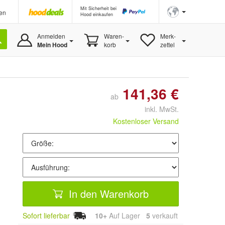
Mit Sicherheit bei
en
Hood einkaufen
Anmelden
Waren-
Merk-
Mein Hood
korb
zettel
141,36 €
ab
inkl. MwSt.
Kostenloser Versand
In den Warenkorb
Sofort lieferbar
10+
Auf Lager
5
 verkauft