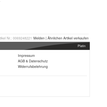
tikel Nr.:
0069248221
Melden
|
Ähnlichen
Artikel verkaufen
Platin
Impressum
AGB
&
Datenschutz
Widerrufsbelehrung