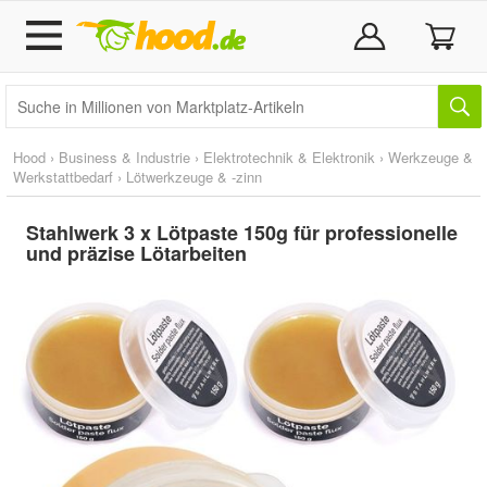
Hood
›
Business & Industrie
›
Elektrotechnik & Elektronik
›
Werkzeuge &
Werkstattbedarf
›
Lötwerkzeuge & -zinn
Stahlwerk 3 x Lötpaste 150g für professionelle
und präzise Lötarbeiten