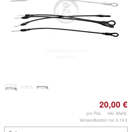
Doppelt antippen zum
vergrößern
20,00 €
pro Pck. inkl. MwSt.
Versandkosten nur 6,19 €