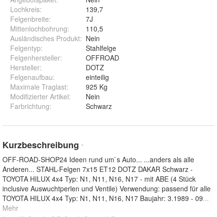
Lochkreis
:
139,7
Felgenbreite
:
7J
Mittenlochbohrung
:
110,5
Ausländisches Produkt
:
Nein
Felgentyp
:
Stahlfelge
Felgenhersteller
:
OFFROAD
Hersteller
:
DOTZ
Felgenaufbau
:
einteilig
Maximale Traglast
:
925 Kg
Modifizierter Artikel
:
Nein
Farbrichtung
:
Schwarz
Kurzbeschreibung
*
OFF-ROAD-SHOP24 Ideen rund um`s Auto... ...anders als alle
Anderen... STAHL-Felgen 7x15 ET12 DOTZ DAKAR Schwarz -
TOYOTA HILUX 4x4 Typ: N1, N11, N16, N17 - mit ABE (4 Stück
inclusive Auswuchtperlen und Ventile) Verwendung: passend für alle
TOYOTA HILUX 4x4 Typ: N1, N11, N16, N17 Baujahr: 3.1989 - 09
...
Mehr