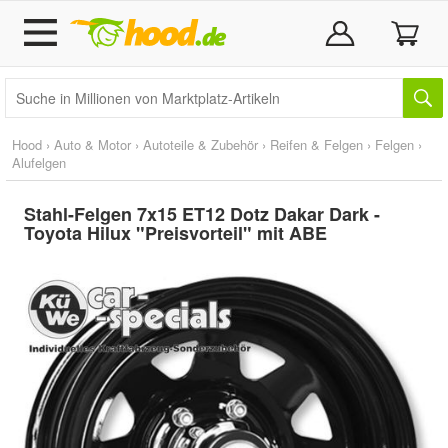
Hood
›
Auto & Motor
›
Autoteile & Zubehör
›
Reifen & Felgen
›
Felgen
›
Alufelgen
Stahl-Felgen 7x15 ET12 Dotz Dakar Dark -
Toyota Hilux "Preisvorteil" mit ABE