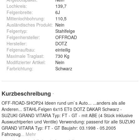
Lochkreis
:
139,7
Felgenbreite
:
6J
Mittenlochbohrung
:
110,5
Ausländisches Produkt
:
Nein
Felgentyp
:
Stahlfelge
Felgenhersteller
:
OFFROAD
Hersteller
:
DOTZ
Felgenaufbau
:
einteilig
Maximale Traglast
:
730 Kg
Modifizierter Artikel
:
Nein
Farbrichtung
:
Schwarz
Kurzbeschreibung
*
OFF-ROAD-SHOP24 Ideen rund um`s Auto... ...anders als alle
Anderen... STAHL-Felgen 6x15 ET0 DOTZ DAKAR Schwarz -
SUZUKI GRAND VITARA Typ: FT - GT - mit ABE (4 Stück inklusive
Auswuchtperlen und Ventile) Verwendung: passend für alle SUZUKI
GRAND VITARA Typ: FT - GT Baujahr: 03.1998 - 05.2005
Fahrzeug
... Mehr