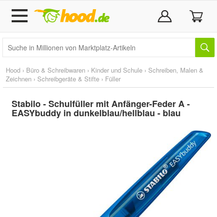
Hood
›
Büro & Schreibwaren
›
Kinder und Schule
›
Schreiben, Malen &
Zeichnen
›
Schreibgeräte & Stifte
›
Füller
Stabilo - Schulfüller mit Anfänger-Feder A -
EASYbuddy in dunkelblau/hellblau - blau