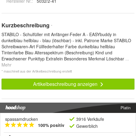
Hersteller Nr.:
5032/2-41
Kurzbeschreibung
*
STABILO - Schulfüller mit Anfänger-Feder A - EASYbuddy in
dunkelblau hellblau - blau (löschbar) - inkl. Patrone Marke STABILO
Schreibwaren-Art Füllfederhalter Farbe dunkelblau hellblau
Tintenfarbe Blau Altersspektrum (Beschreibung) Kind und
Erwachsener Punkttyp Extrafein Besonderes Merkmal Löschbar
...
Mehr
* maschinell aus der Artikelbeschreibung erstellt
Artikelbeschreibung anzeigen
Platin
spassamdrucken
3916 Verkäufe
100% positiv
Gewerblich