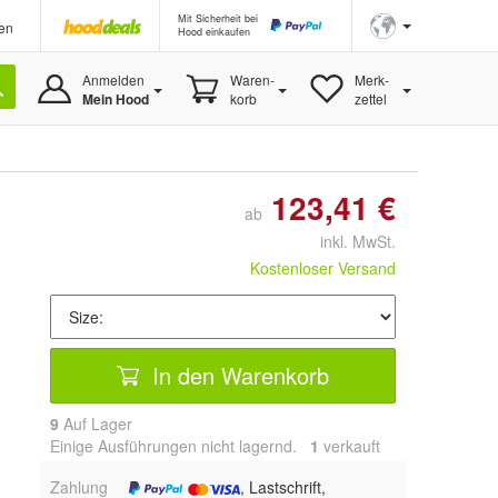
Mit Sicherheit bei
en
Hood einkaufen
Anmelden
Waren-
Merk-
Mein Hood
korb
zettel
123,41 €
ab
inkl. MwSt.
Kostenloser Versand
In den Warenkorb
9
Auf Lager
Einige Ausführungen nicht lagernd.
1
 verkauft
Zahlung
, Lastschrift,