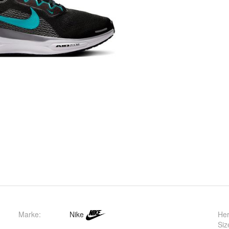
Marke:
Nike
Her
Siz