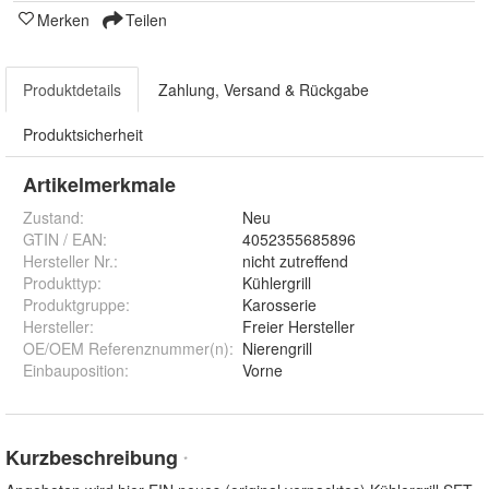
Merken
Teilen
Produktdetails
Zahlung, Versand & Rückgabe
Produktsicherheit
Artikelmerkmale
Zustand:
Neu
GTIN / EAN:
4052355685896
Hersteller Nr.:
nicht zutreffend
Produkttyp
:
Kühlergrill
Produktgruppe
:
Karosserie
Hersteller
:
Freier Hersteller
OE/OEM Referenznummer(n)
:
Nierengrill
Einbauposition
:
Vorne
Kurzbeschreibung
*