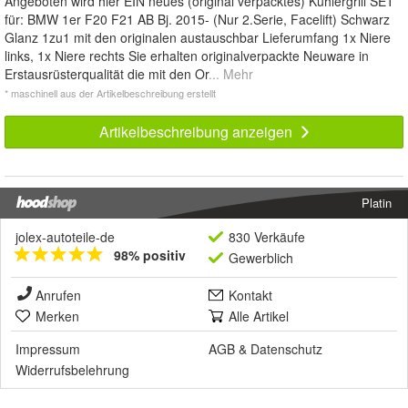
Angeboten wird hier EIN neues (original verpacktes) Kühlergrill SET
für: BMW 1er F20 F21 AB Bj. 2015- (Nur 2.Serie, Facelift) Schwarz
Glanz 1zu1 mit den originalen austauschbar Lieferumfang 1x Niere
links, 1x Niere rechts Sie erhalten originalverpackte Neuware in
Erstausrüsterqualität die mit den Or
... Mehr
* maschinell aus der Artikelbeschreibung erstellt
Artikelbeschreibung anzeigen
Platin
jolex-autoteile-de
830 Verkäufe
98% positiv
Gewerblich
Anrufen
Kontakt
Merken
Alle Artikel
Impressum
AGB
&
Datenschutz
Widerrufsbelehrung