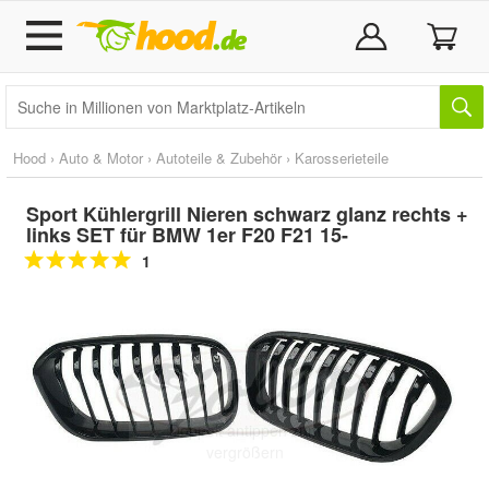
Hood
›
Auto & Motor
›
Autoteile & Zubehör
›
Karosserieteile
Sport Kühlergrill Nieren schwarz glanz rechts +
links SET für BMW 1er F20 F21 15-
1
Doppelt antippen zum
vergrößern