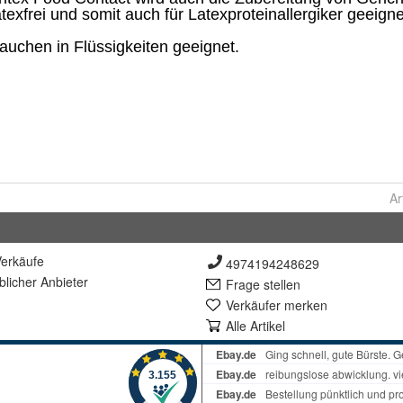
Ar
erkäufe
4974194248629
lich
er Anbieter
Frage stellen
Verkäufer merken
Alle Artikel