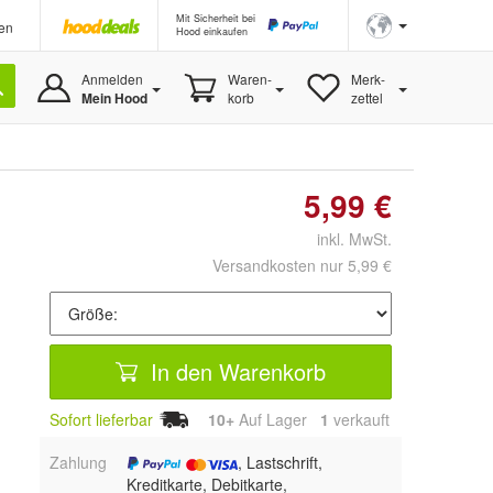
Mit Sicherheit bei
en
Hood einkaufen
Anmelden
Waren-
Merk-
Mein Hood
korb
zettel
5,99 €
inkl. MwSt.
Versandkosten nur 5,99 €
In den Warenkorb
Sofort lieferbar
10+
Auf Lager
1
 verkauft
Zahlung
, Lastschrift,
Kreditkarte, Debitkarte,