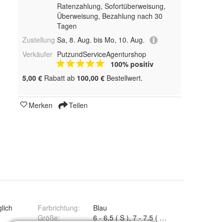
Ratenzahlung, Sofortüberweisung,
Überweisung, Bezahlung nach 30
Tagen
Zustellung
Sa, 8. Aug. bis Mo, 10. Aug.
Verkäufer
PutzundServiceAgenturshop
100% positiv
5,00 €
Rabatt ab
100,00 €
Bestellwert.
Merken
Teilen
lich
Farbrichtung
:
Blau
Größe
:
6 - 6,5 ( S ), 7 - 7,5 ( M ) und 8 - 8,5 ( L )