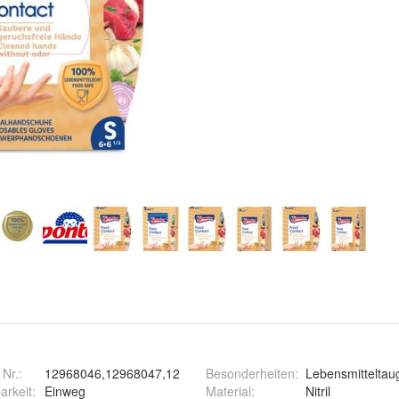
 Nr.:
12968046,12968047,12
Besonderheiten
:
Lebensmitteltaug
arkeit
:
Einweg
Material
:
Nitril