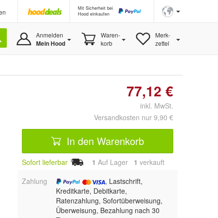
Mit Sicherheit bei
en
Hood einkaufen
Anmelden
Waren-
Merk-
Mein Hood
korb
zettel
77,12 €
inkl. MwSt.
Versandkosten nur 9,90 €
In den Warenkorb
Sofort lieferbar
1
Auf Lager
1
 verkauft
Zahlung
, Lastschrift,
Kreditkarte, Debitkarte,
Ratenzahlung, Sofortüberweisung,
Überweisung, Bezahlung nach 30