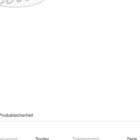
Produktsicherheit
hsnummer
:
Spoiler
Teilesegment
:
Serie