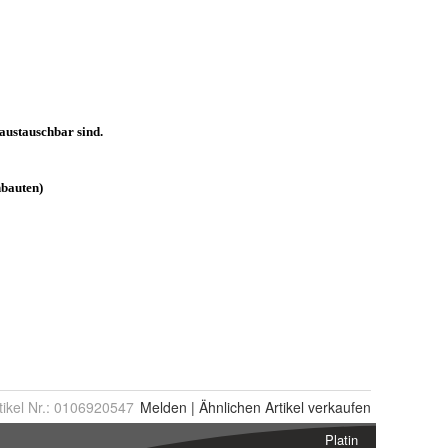
tikel Nr.:
0106920547
Melden
|
Ähnlichen
Artikel verkaufen
Platin