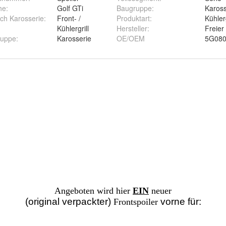
he
:
Golf GTi
Baugruppe
:
Kaross
ich Karosserie
:
Front- /
Produktart
:
Kühlerg
Kühlergrill
Hersteller
:
Freier
ruppe
:
Karosserie
OE/OEM
5G080