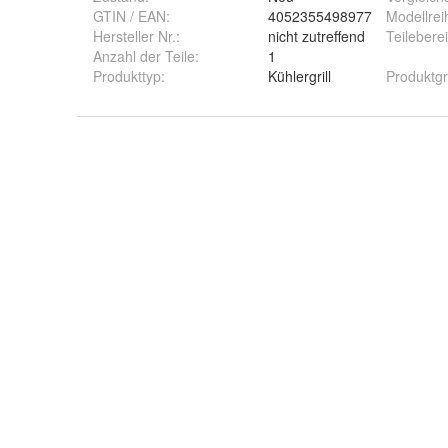
GTIN / EAN:
4052355498977
Modellrei
Hersteller Nr.:
nicht zutreffend
Teilebere
Anzahl der Teile
:
1
Produkttyp
:
Kühlergrill
Produktg