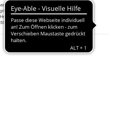
erie
Fahrzeugmarke
:
VW
rill
Weitere Artikelnummer
:
85138230
 Hersteller
Einbauposition
:
Vorne
5915B
Farbrichtung
:
Schwarz