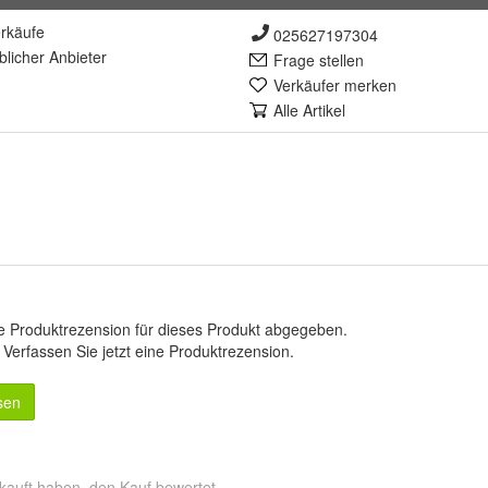
rkäufe
025627197304
lich
er Anbieter
Frage stellen
Verkäufer merken
Alle Artikel
e Produktrezension für dieses Produkt abgegeben.
.
Verfassen Sie jetzt eine Produktrezension
.
sen
kauft haben, den Kauf bewertet.