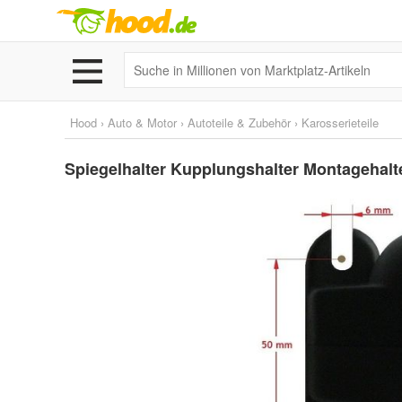
Hood
›
Auto & Motor
›
Autoteile & Zubehör
›
Karosserieteile
Spiegelhalter Kupplungshalter Montagehalte