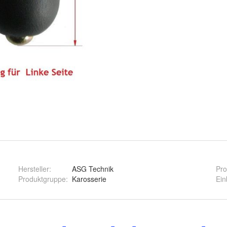
Hersteller
:
ASG Technik
Pro
Produktgruppe
:
Karosserie
Ein