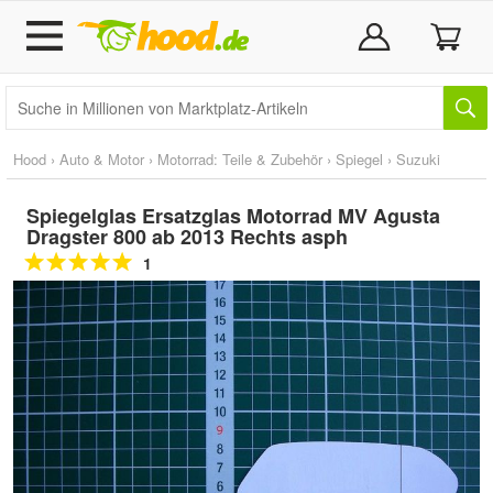
Hood
›
Auto & Motor
›
Motorrad: Teile & Zubehör
›
Spiegel
›
Suzuki
Spiegelglas Ersatzglas Motorrad MV Agusta
Dragster 800 ab 2013 Rechts asph
1