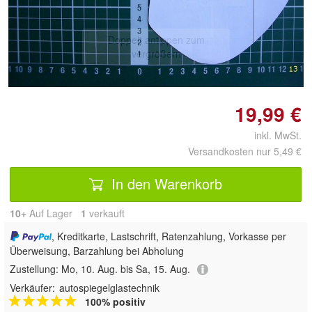
Doppelt antippen zum
vergrößern
19,99 €
inkl. MwSt.
Versandkosten nur 5,49 €
In den Warenkorb
10+
Auf Lager
1
 verkauft
, Kreditkarte, Lastschrift, Ratenzahlung, Vorkasse per
Überweisung, Barzahlung bei Abholung
Zustellung:
Mo, 10. Aug. bis Sa, 15. Aug.
Verkäufer:
autospiegelglastechnik
100% positiv