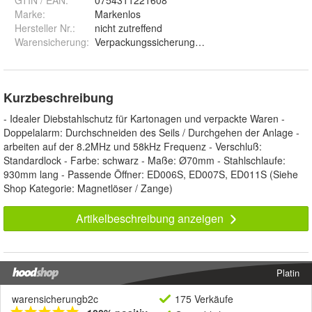
GTIN / EAN:
0754311221608
Marke:
Markenlos
Hersteller Nr.:
nicht zutreffend
Warensicherung
:
Verpackungssicherung RF / AM
Kurzbeschreibung
- Idealer Diebstahlschutz für Kartonagen und verpackte Waren -
Doppelalarm: Durchschneiden des Seils / Durchgehen der Anlage -
arbeiten auf der 8.2MHz und 58kHz Frequenz - Verschluß:
Standardlock - Farbe: schwarz - Maße: Ø70mm - Stahlschlaufe:
930mm lang - Passende Öffner: ED006S, ED007S, ED011S (Siehe
Shop Kategorie: Magnetlöser / Zange)
Artikelbeschreibung anzeigen
Platin
warensicherungb2c
175 Verkäufe