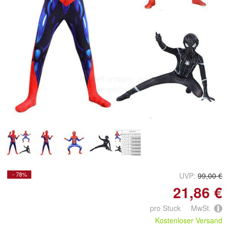
Doppelt antippen zum
vergrößern
- 78%
UVP:
99,00 €
21,86 €
pro Stuck MwSt.
Kostenloser Versand