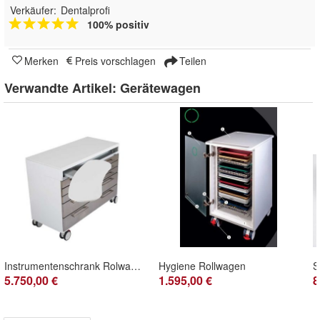
Verkäufer:
Dentalprofi
100% positiv
Merken
Preis vorschlagen
Teilen
Verwandte Artikel:
Gerätewagen
Instrumentenschrank Rolwagen Beistellwagen Zahnarzt Tierarzt Arzt
Hygiene Rollwagen
5.750,00 €
1.595,00 €
8