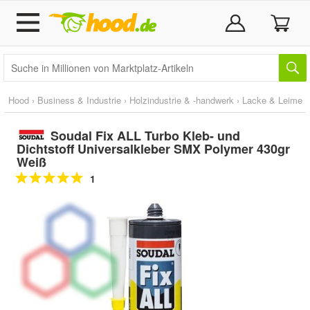
Hood
›
Business & Industrie
›
Holzindustrie & -handwerk
›
Lacke & Leime
Soudal Fix ALL Turbo Kleb- und
Dichtstoff Universalkleber SMX Polymer 430gr
Weiß
1