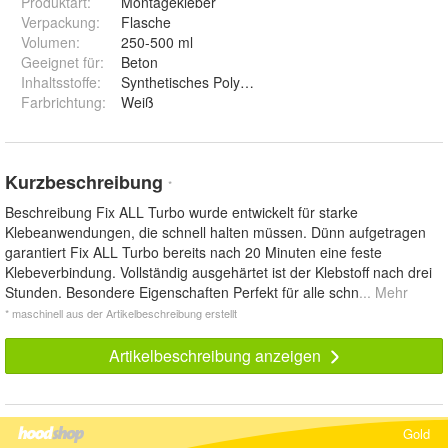
Produktart
:
Montagekleber
Verpackung
:
Flasche
Volumen
:
250-500 ml
Geeignet für
:
Beton
Inhaltsstoffe
:
Synthetisches Polymer
Farbrichtung
:
Weiß
Kurzbeschreibung
*
Beschreibung Fix ALL Turbo wurde entwickelt für starke
Klebeanwendungen, die schnell halten müssen. Dünn aufgetragen
garantiert Fix ALL Turbo bereits nach 20 Minuten eine feste
Klebeverbindung. Vollständig ausgehärtet ist der Klebstoff nach drei
Stunden. Besondere Eigenschaften Perfekt für alle schn
... Mehr
* maschinell aus der Artikelbeschreibung erstellt
Artikelbeschreibung anzeigen
Gold