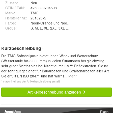
Zustand:
Neu
GTIN / EAN:
4250699704598
Marke:
TMG
Hersteller Nr.:
201020-S
Farbe
:
Neon-Orange und Neon-Gelb
Größe
:
S, M, L, XL, 2XL, 3XL und 4XL
Kurzbeschreibung
*
Die TMG Softshelljacke bietet Ihnen Wind- und Wetterschutz
(Wassersäule bis 8.000 mm) in vielen Situationen bei gleichzeitig
sehr guter Sichtbarkeit bei Nacht durch 3M™ Reflexstreifen. Sie ist
der sehr gut geeignet für Bauarbeiten und Straßenarbeiten aller Art.
Sie erfüllt EN ISO 20471 und hat Warns
... Mehr
* maschinell aus der Artikelbeschreibung erstellt
Artikelbeschreibung anzeigen
Platin