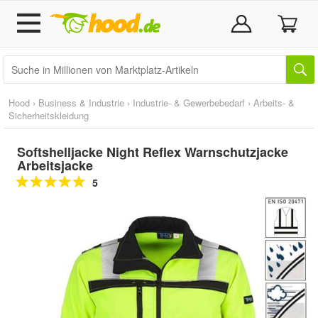
Hood
›
Business & Industrie
›
Industrie- & Gewerbebedarf
›
Arbeits- &
Sicherheitskleidung
Softshelljacke Night Reflex Warnschutzjacke
Arbeitsjacke
5