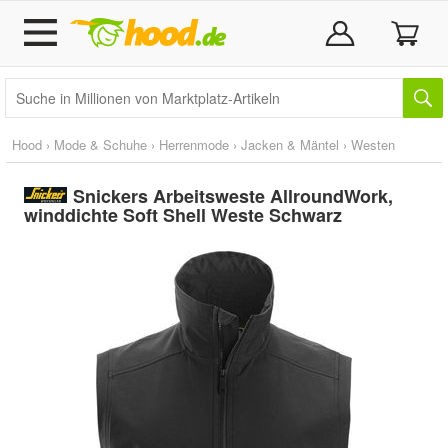
Hood
›
Mode & Schuhe
›
Herrenmode
›
Jacken & Mäntel
›
Westen
Snickers Arbeitsweste AllroundWork,
winddichte Soft Shell Weste Schwarz