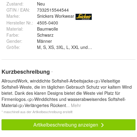
Zustand:
Neu
GTIN / EAN:
7332515544544
Marke:
Snickers Workwear
Hersteller Nr.:
4505-0400
Material
:
Baumwolle
Farbe
:
Schwarz
Gender
:
Männer
Größe
:
M, S, XS, 3XL, L, XXL und XL
Kurzbeschreibung
*
AllroundWork, winddichte Softshell-Arbeitsjacke<p>Vielseitige
Softshell-Weste, die im täglichen Gebrauch Schutz vor kaltem Wind
bietet. Dank des klaren Designs bietet die Weste viel Platz für
Firmenlogos.<p>Winddichtes und wasserabweisendes Softshell-
Material<p>Verlängertes Rückent
... Mehr
* maschinell aus der Artikelbeschreibung erstellt
Artikelbeschreibung anzeigen