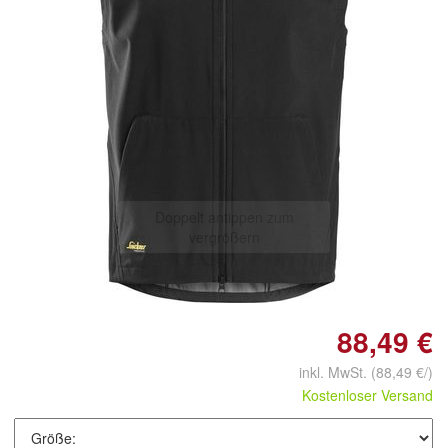
Doppelt antippen zum
vergrößern
88,49 €
inkl. MwSt.
(88,49 €/)
Kostenloser Versand