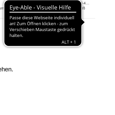
Sockengröße
:
35-38, 39-42, 43-46 und 47-50
mwolle, 22% Polyamid, 3% Elasthan
Farbe
:
schwarz und Weiß