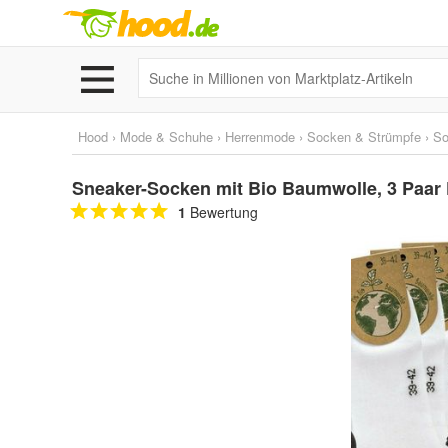
Hood
›
Mode & Schuhe
›
Herrenmode
›
Socken & Strümpfe
›
So
Sneaker-Socken mit Bio Baumwolle, 3 Paar
1
Bewertung