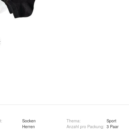
t
:
Socken
Thema
:
Sport
:
Herren
Anzahl pro Packung
:
3 Paar