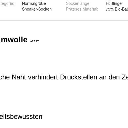
tegorie
:
Normalgröße
Sockenlänge
:
Füßlinge
Sneaker-Socken
Präzises Material
:
75% Bio-Bau