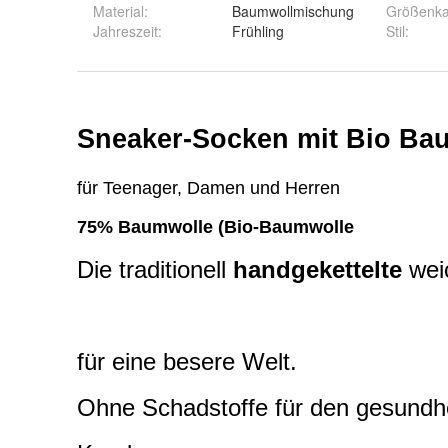
Material
:
Baumwollmischung
Größenka
Jahreszeit
:
Frühling
Stil
: