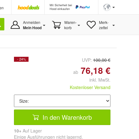
Mit Sicherheit bei
en
Hood einkaufen
Anmelden
Waren-
Merk-
Mein Hood
korb
zettel
- 24%
UVP:
100,00 €
76,18 €
ab
inkl. MwSt.
Kostenloser Versand
In den Warenkorb
10+
Auf Lager
Einige Ausführungen nicht lagernd.