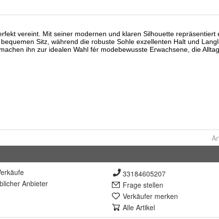
Ar
erkäufe
33184605207
lich
er Anbieter
Frage stellen
Verkäufer merken
Alle Artikel