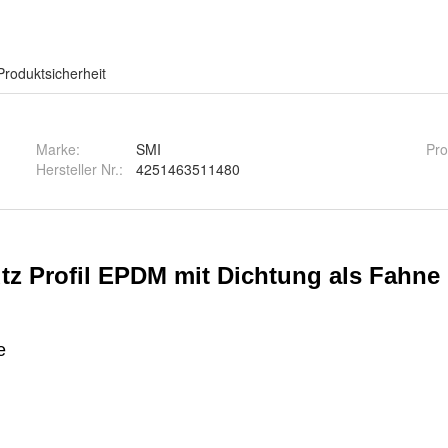
Produktsicherheit
Marke:
SMI
Prof
Hersteller Nr.:
4251463511480