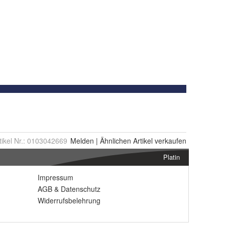
tikel Nr.:
0103042669
Melden
|
Ähnlichen
Artikel verkaufen
Platin
Impressum
AGB
&
Datenschutz
Widerrufsbelehrung