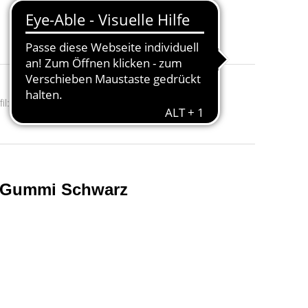
3 Angebote ab 0,80 €
il
:
Muster Ihrer Wahl, DF1 für 1-2 mm, DF2 für 1-3 mm, DF3