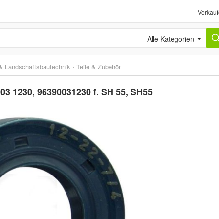
Verkauf
Alle Kategorien
& Landschaftsbautechnik
›
Teile & Zubehör
003 1230, 96390031230 f. SH 55, SH55