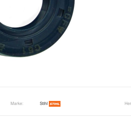
Marke:
Stihl
Her