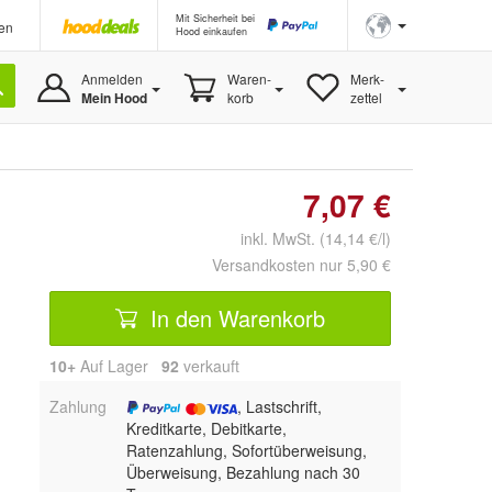
Mit Sicherheit bei
en
Hood einkaufen
Anmelden
Waren-
Merk-
Mein Hood
korb
zettel
7,07 €
inkl. MwSt. (14,14 €/l)
Versandkosten nur 5,90 €
In den Warenkorb
10+
Auf Lager
92
 verkauft
Zahlung
, Lastschrift,
Kreditkarte, Debitkarte,
Ratenzahlung, Sofortüberweisung,
Überweisung, Bezahlung nach 30