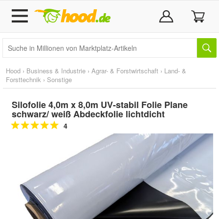
Hood
›
Business & Industrie
›
Agrar- & Forstwirtschaft
›
Land- &
Forsttechnik
›
Sonstige
Silofolie 4,0m x 8,0m UV-stabil Folie Plane
schwarz/ weiß Abdeckfolie lichtdicht
4