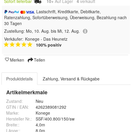
Sofort lieferbar
10+
Auf Lager
4
 verkauft
, Lastschrift, Kreditkarte, Debitkarte,
Ratenzahlung, Sofortüberweisung, Überweisung, Bezahlung nach
30 Tagen
Zustellung:
Mo, 10. Aug. bis Mi, 12. Aug.
Verkäufer:
Konege - Das Heunetz
100% positiv
Merken
Teilen
Produktdetails
Zahlung, Versand & Rückgabe
Artikelmerkmale
Zustand:
Neu
GTIN / EAN:
4262389081292
Marke:
Konege
Hersteller Nr.:
SSF/400.800/150/sw
Breite:
:
4,0m
Länge:
:
8,0m