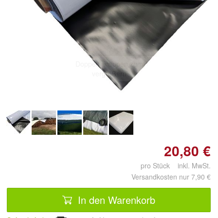
Doppelt antippen zum
vergrößern
20,80 €
pro Stück inkl. MwSt.
Versandkosten nur 7,90 €
In den Warenkorb