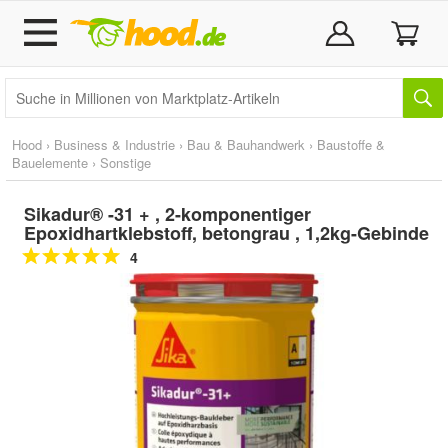
Hood
›
Business & Industrie
›
Bau & Bauhandwerk
›
Baustoffe &
Bauelemente
›
Sonstige
Sikadur® -31 + , 2-komponentiger
Epoxidhartklebstoff, betongrau , 1,2kg-Gebinde
4