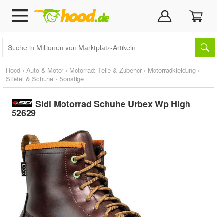
Hood
›
Auto & Motor
›
Motorrad: Teile & Zubehör
›
Motorradkleidung
›
Stiefel & Schuhe
›
Sonstige
Sidi Motorrad Schuhe Urbex Wp High
52629