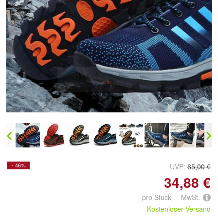
Doppelt antippen zum
vergrößern
- 46%
UVP:
65,00 €
34,88 €
pro Stuck MwSt.
Kostenloser Versand