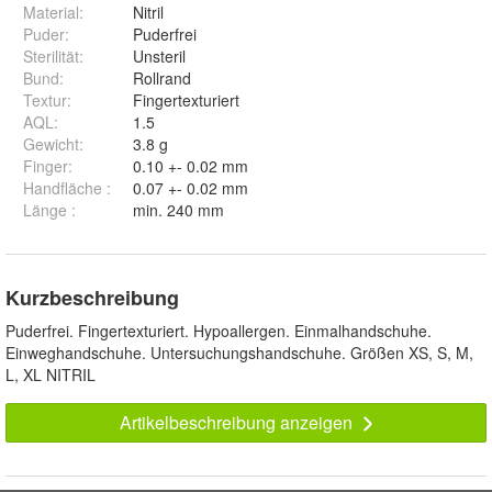
Material
:
Nitril
Puder
:
Puderfrei
Sterilität
:
Unsteril
Bund
:
Rollrand
Textur
:
Fingertexturiert
AQL
:
1.5
Gewicht
:
3.8 g
Finger
:
0.10 +- 0.02 mm
Handfläche
:
0.07 +- 0.02 mm
Länge
:
min. 240 mm
Kurzbeschreibung
Puderfrei. Fingertexturiert. Hypoallergen. Einmalhandschuhe.
Einweghandschuhe. Untersuchungshandschuhe. Größen XS, S, M,
L, XL NITRIL
Artikelbeschreibung anzeigen