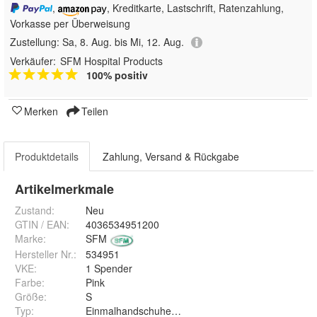
,
, Kreditkarte, Lastschrift, Ratenzahlung,
Vorkasse per Überweisung
Zustellung:
Sa, 8. Aug. bis Mi, 12. Aug.
Verkäufer:
SFM Hospital Products
100% positiv
Merken
Teilen
Produktdetails
Zahlung, Versand & Rückgabe
Artikelmerkmale
Zustand:
Neu
GTIN / EAN:
4036534951200
Marke:
SFM
Hersteller Nr.:
534951
VKE
:
1 Spender
Farbe
:
Pink
Größe
:
S
Typ
:
Einmalhandschuhe Einweghandschuhe Untersuchun