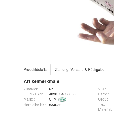
Produktdetails
Zahlung, Versand & Rückgabe
Artikelmerkmale
Zustand:
Neu
VKE
:
GTIN / EAN:
4036534636053
Farbe
:
Marke:
SFM
Größe
:
Typ
:
Hersteller Nr.:
534636
Material
: