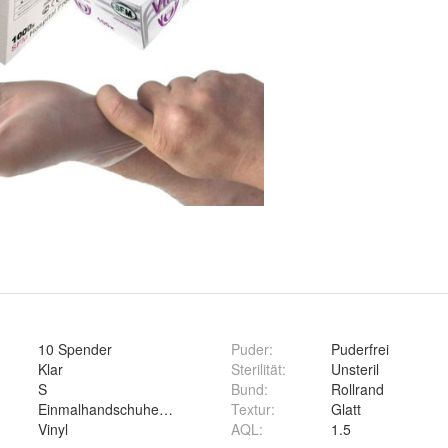
10 Spender
Puder
:
Puderfrei
Klar
Sterilität
:
Unsteril
S
Bund
:
Rollrand
Einmalhandschuhe Einweghandschuhe Untersuchungshandschu
Textur
:
Glatt
Vinyl
AQL
:
1.5