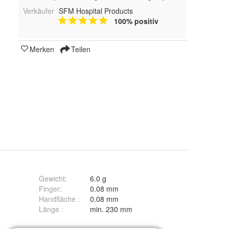
Verkäufer
SFM Hospital Products
100% positiv
Merken
Teilen
Gewicht
:
6.0 g
Finger
:
0.08 mm
Handfläche
:
0.08 mm
he Vinylhandschuhe
Länge
:
min. 230 mm