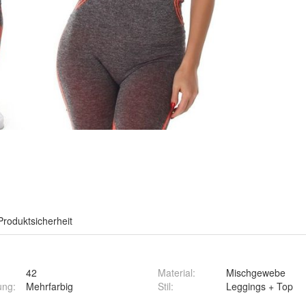
Produktsicherheit
42
Material
:
Mischgewebe
ung
:
Mehrfarbig
Stil
:
Leggings + Top