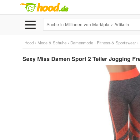
Hood
›
Mode & Schuhe
›
Damenmode
›
Fitness-& Sportswear
›
Sexy Miss Damen Sport 2 Teiler Jogging Fre