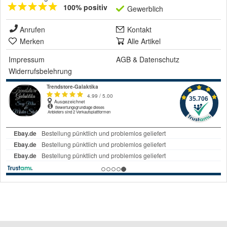
100% positiv
Gewerblich
Anrufen
Kontakt
Merken
Alle Artikel
Impressum
AGB
&
Datenschutz
Widerrufsbelehrung