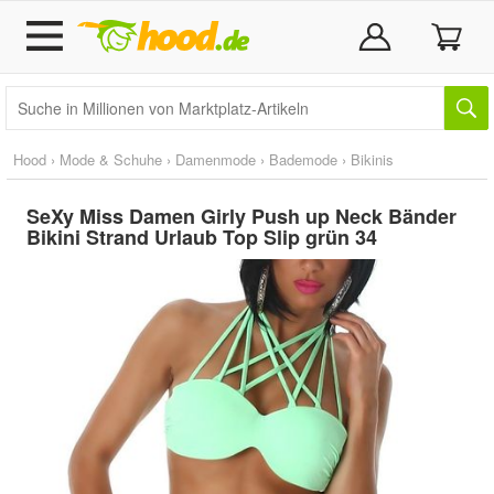
Hood
›
Mode & Schuhe
›
Damenmode
›
Bademode
›
Bikinis
SeXy Miss Damen Girly Push up Neck Bänder
Bikini Strand Urlaub Top Slip grün 34